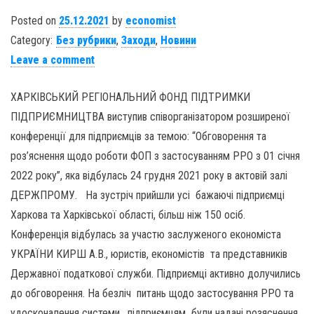
Posted on
25.12.2021
by
economist
Category:
Без рубрики
,
Заходи
,
Новини
Leave a comment
ХАРКІВСЬКИЙ РЕГІОНАЛЬНИЙ ФОНД ПІДТРИМКИ
ПІДПРИЄМНИЦТВА виступив співорганізатором розширеної
конференції для підприємців за темою: “Обговорення та
роз’яснення щодо роботи ФОП з застосуванням РРО з 01 січня
2022 року”, яка відбулась 24 грудня 2021 року в актовій залі
ДЕРЖПРОМУ. На зустріч прийшли усі бажаючі підприємці
Харкова та Харківської області, більш ніж 150 осіб.
Конференція відбулась за участю заслуженого економіста
УКРАЇНИ КИРШ А.В., юристів, економістів та представників
Державної податкової служби. Підприємці активно долучились
до обговорення. На безліч питань щодо застосування РРО та
удосконалення системи, підприємцям були надані розяснення