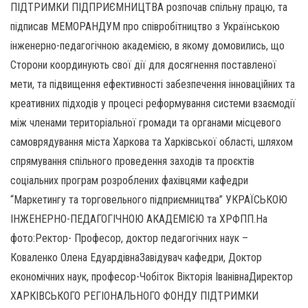
ПІДТРИМКИ ПІДПРИЄМНИЦТВА розпочав спільну працю, та
підписав МЕМОРАНДУМ про співробітництво з Українською
інженерно-педагогічною академією, в якому домовились, що
Сторони координують свої дії для досягнення поставленої
мети, та підвищення ефективності забезпечення інноваційних та
креативних підходів у процесі реформування системи взаємодії
між членами територіальної громади та органами місцевого
самоврядування міста Харкова та Харківської області, шляхом
спрямування спільного проведення заходів та проєктів
соціальних програм розроблених фахівцями кафедри
“Маркетингу та торговельного підприємництва” УКРАЇСЬКОЮ
ІНЖЕНЕРНО-ПЕДАГОГІЧНОЮ АКАДЕМІЄЮ та ХРФПП.На
фото:Ректор- Професор, доктор педагогічних наук –
Коваленко Олена ЕдуардівнаЗавідувач кафедри, Доктор
економічних наук, професор-Чобіток Вікторія ІванівнаДиректор
ХАРКІВСЬКОГО РЕГІОНАЛЬНОГО ФОНДУ ПІДТРИМКИ