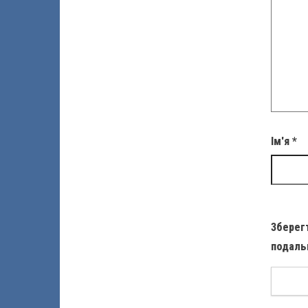
Ім'я
*
Зберегт
подаль