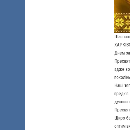
Шановні 
ХАРКІВ
Днем за
Пресвят
адже во
поколінь
Наші те
предків
духовні
Пресвят
Щиро ба
оптимізм