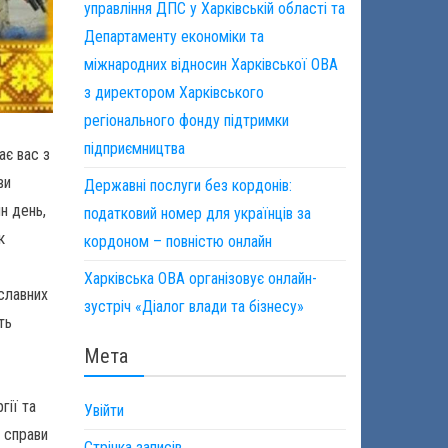
управління ДПС у Харківській області та
Департаменту економіки та
міжнародних відносин Харківської ОВА
з директором Харківського
регіонального фонду підтримки
підприємництва
є вас з
ви
Державні послуги без кордонів:
н день,
податковий номер для українців за
к
кордоном – повністю онлайн
Харківська ОВА організовує онлайн-
 славних
зустріч «Діалог влади та бізнесу»
ть
Мета
гії та
Увійти
і справи
Стрічка записів