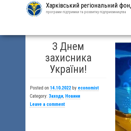
Харківський регіональний фо
програми підтримки та розвитку підприємництва
З Днем
захисника
України!
Posted on
14.10.2022
by
economist
Category:
Заходи
,
Новини
Leave a comment