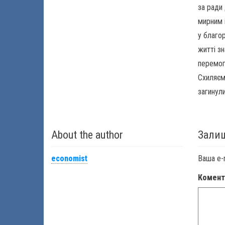
за ради
мирним 
у благор
житті зн
перемог
Схиляємо
загинул
About the author
Залиш
economist
Ваша e-
Комен