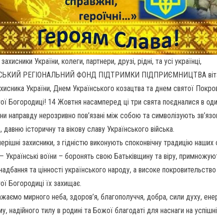
захисники України, колеги, партнери, друзі, рідні, та усі українці,
СЬКИЙ РЕГІОНАЛЬНИЙ ФОНД ПІДТРИМКИ ПІДПРИЄМНИЦТВА віта
хисника України, Днем Українського козацтва та днем святої Покро
ої Богородиці! 14 Жовтня насамперед ці три свята поєдналися в оди
ни направду нерозривно пов’язані між собою та символізують зв’язо
, давню історичну та вікову славу Українського війська.
перішні захисники, з гідністю виконують споконвічну традицію наших
 – Українські воїни – боронять свою Батьківщину та віру, примножую
 надбання та цінності українського народу, а високе покровительство
ої Богородиці їх захищає.
жаємо мирного неба, здоров’я, благополуччя, добра, сили духу, енер
у, надійного тилу в родині та Божої благодаті для наснаги на успішн