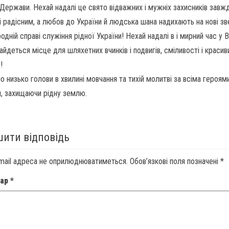
 Держави. Нехай надалі це свято відважних і мужніх захисників завж
і радісним, а любов до України й людська шана надихають на нові з
одній справі служіння рідної України! Нехай надалі в і мирний час у
айдеться місце для шляхетних вчинків і подвигів, сміливості і красив
!
 низько голови в хвилині мовчання та тихій молитві за всіма героями
и, захищаючи рідну землю.
ити відповідь
mail адреса не оприлюднюватиметься.
Обов’язкові поля позначені
*
тар
*