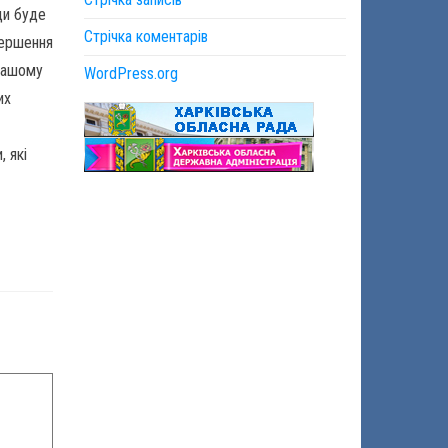
ди буде
Стрічка коментарів
вершення
 Вашому
WordPress.org
их
, які