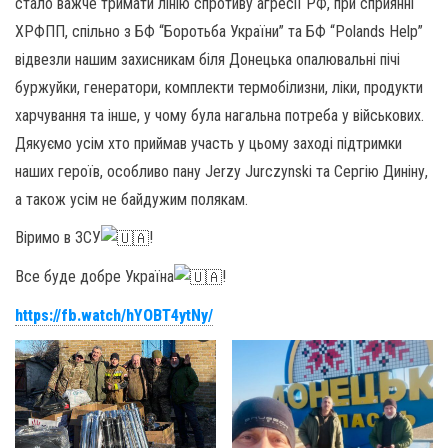
стало важче тримати лінію спротиву агресії РФ, при сприянні
ХРФПП, спільно з БФ “Боротьба України” та БФ “Polands Help”
відвезли нашим захисникам біля Донецька опалювальні пічі
буржуйки, генератори, комплекти термобілизни, ліки, продукти
харчування та інше, у чому була нагальна потреба у військових.
Дякуємо усім хто приймав участь у цьому заході підтримки
наших героїв, особливо пану Jerzy Jurczynski та Сергію Диніну,
а також усім не байдужим полякам.
Віримо в ЗСУ
!
Все буде добре Україна
!
https://fb.watch/hYOBT4ytNy/