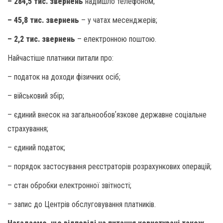
– 284,5 тис. звернень
надійшло телефоном;
– 45,8 тис. звернень
– у чатах месенджерів;
– 2,2 тис. звернень
– електронною поштою.
Найчастіше платники питали про:
– податок на доходи фізичних осіб;
– військовий збір;
– єдиний внесок на загальнообовʼязкове державне соціальне
страхування;
– єдиний податок;
– порядок застосування реєстраторів розрахункових операцій;
– стан обробки електронної звітності;
– запис до Центрів обслуговування платників.