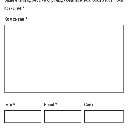
Ваша e-mail адреса не оприлюднюватиметься.
Обов’язкові поля
позначені
*
Коментар
*
Ім'я
*
Email
*
Сайт