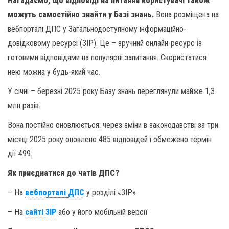
Нагадаємо, що відповіді на питання користувачі також
можуть самостійно знайти у Базі знань.
Вона розміщена на
вебпорталі ДПС у Загальнодоступному інформаційно-
довідковому ресурсі (ЗІР). Це – зручний онлайн-ресурс із
готовими відповідями на популярні запитання. Скористатися
нею можна у будь-який час.
У січні – березні 2025 року Базу знань переглянули майже 1,3
млн разів.
Вона постійно оновлюється: через зміни в законодавстві за три
місяці 2025 року оновлено 485 відповідей і обмежено термін
дії 499.
Як приєднатися до чатів ДПС?
– На
вебпорталі ДПС
у розділі «ЗІР»
– На
сайті ЗІР
або у його мобільній версії