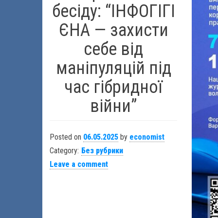
бесіду: “ІНФОГІГІ
ЄНА — захисти
себе від
маніпуляцій під
час гібридної
війни”
Posted on
06.05.2025
by
economist
Category:
Без рубрики
Leave a comment