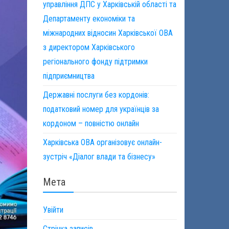
управління ДПС у Харківській області та
Департаменту економіки та
міжнародних відносин Харківської ОВА
з директором Харківського
регіонального фонду підтримки
підприємництва
Державні послуги без кордонів:
податковий номер для українців за
кордоном – повністю онлайн
Харківська ОВА організовує онлайн-
зустріч «Діалог влади та бізнесу»
Мета
Увійти
Стрічка записів