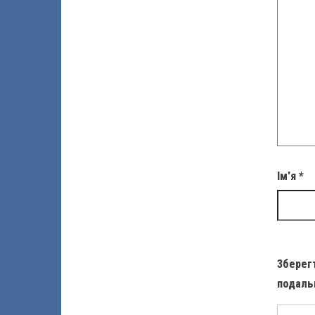
Ім'я
*
Зберегт
подаль