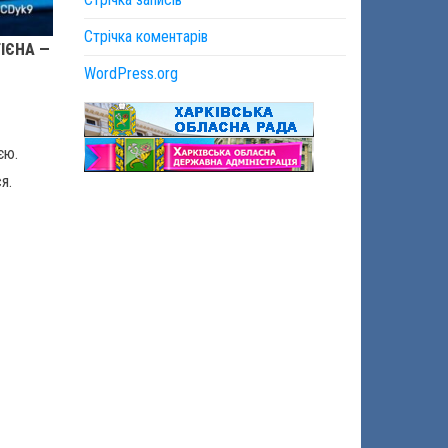
Стрічка коментарів
ГІЄНА —
WordPress.org
єю.
я.