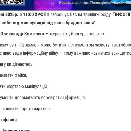
ня 2025р. о 11:00
ХРФПП
запрошує Вас на тренінг-бесіду:
“ІНФОГІ
 себе від маніпуляцій під час гібридної війни”
: Олександр Костенко
— журналіст, блогер, волонтер
ному світі інформація може бути як інструментом захисту, так і збро
ктивно веде інформаційну війну — тому важливо навчитися захищатис
нгу ви дізнаєтесь:
знавати фейки,
тати жертвою маніпуляцій,
трументи допомагають перевіряти інформацію,
оширювати ворожі наративи.
:
офлайн
ь:
безкоштовно