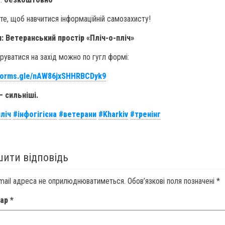
те, щоб навчитися інформаційній самозахисту!
: Ветеранський простір «Пліч-о-пліч»
руватися на захід можно по гугл формі:
/forms.gle/nAW86jxSHHRBCDyk9
— сильніші.
ліч
#інфогігієна
#ветерани
#Kharkiv
#тренінг
ити відповідь
mail адреса не оприлюднюватиметься.
Обов’язкові поля позначені
*
тар
*