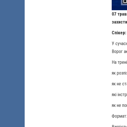
07 трав
захисти
Спікер
У сучас
Ворог а
На трені
як розпі
як не с
які інс
як не п
Формат
Вартіст