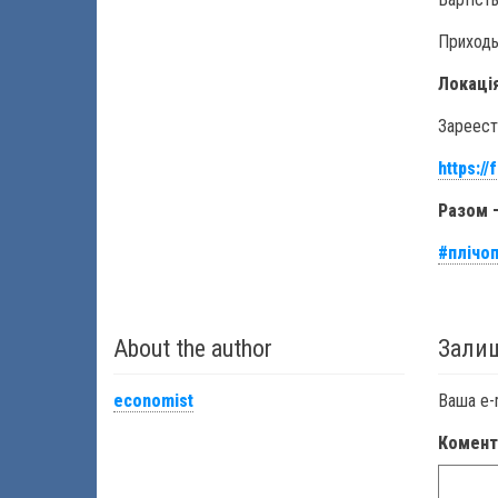
Приходь
Локація
Зареест
https:/
Разом 
#плічоп
About the author
Залиш
economist
Ваша e-
Комен