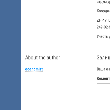
структур
Координ
ZPP у Ки
249-02-
Участь 
About the author
Залиш
economist
Ваша e-
Комен