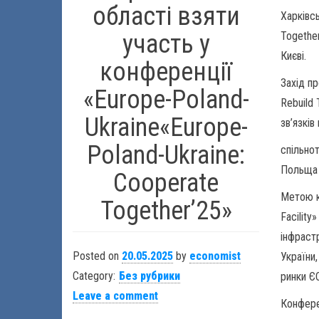
області взяти
Харківс
Together
участь у
Києві.
конференції
Захід п
«Europe-Poland-
Rebuild
Ukraine«Europe-
зв’язкі
Poland-Ukraine:
спільно
Польща 
Cooperate
Метою к
Together’25»
Facility
інфрастр
Posted on
20.05.2025
by
economist
України
Category:
Без рубрики
ринки Є
Leave a comment
Конфере