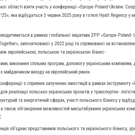
ької області взяти участь у конференції «Europe-Poland-Ukraine: Coo
’25», яка відбудеться 5 червня 2025 року в готелі Hyatt Regency у м
роводитиметься в рамках глобальної ініціативи ZPP «Europe-Poland- U
 Together», започаткованої у 2022 році та спрямованої на встановлен
в між європейською, польською та українською бізнес-
тами, виконання спільних програм, допомогу українським компаніям, 
є майданчиком виходу на європейський ринок.
онференції є сприяння залученню інвестицій в рамках інструменту «
» для реалізації польсько-українських проєктів у транспортно- логісти
уктурній та енергетичній сферах, участі польського бізнесу у відбуд
, а також обговорення можливостей масштабування українських комп
С.
нція об’єднає представників польського та українського бізнесу, у