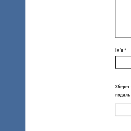
Ім'я
*
Зберегт
подаль