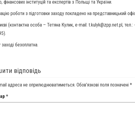
, фінансових інституцій та експертів з Польщі та України.
ацію роботи з підготовки заходу покладено на представницький офі
єві (контактна особа – Тетяна Кулик, e-mail: t.kulyk@zpp.net.pl, тел.:
95).
у заході безоплатна.
ити відповідь
mail адреса не оприлюднюватиметься.
Обов’язкові поля позначені
*
тар
*