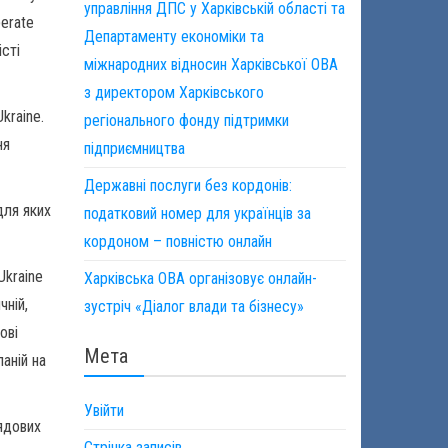
управління ДПС у Харківській області та
perate
Департаменту економіки та
істі
міжнародних відносин Харківської ОВА
з директором Харківського
kraine.
регіонального фонду підтримки
ня
підприємництва
Державні послуги без кордонів:
для яких
податковий номер для українців за
кордоном – повністю онлайн
Ukraine
Харківська ОВА організовує онлайн-
чній,
зустріч «Діалог влади та бізнесу»
ові
Мета
аній на
Увійти
рядових
Стрічка записів