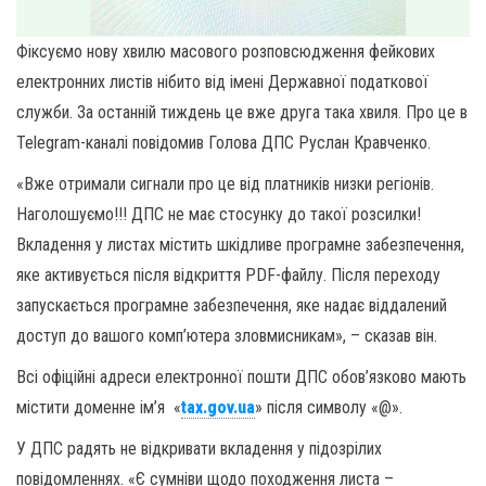
Фіксуємо нову хвилю масового розповсюдження фейкових
електронних листів нібито від імені Державної податкової
служби. За останній тиждень це вже друга така хвиля. Про це в
Telegram-каналі повідомив Голова ДПС Руслан Кравченко.
«Вже отримали сигнали про це від платників низки регіонів.
Наголошуємо!!! ДПС не має стосунку до такої розсилки!
Вкладення у листах містить шкідливе програмне забезпечення,
яке активується після відкриття PDF-файлу. Після переходу
запускається програмне забезпечення, яке надає віддалений
доступ до вашого комп’ютера зловмисникам», – сказав він.
Всі офіційні адреси електронної пошти ДПС обов’язково мають
містити доменне ім’я «
tax.gov.ua
» після символу «@».
У ДПС радять не відкривати вкладення у підозрілих
повідомленнях. «Є сумніви щодо походження листа –