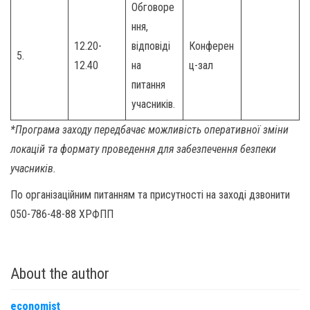
Обговоре
ння,
12.20-
відповіді
Конферен
5.
12.40
на
ц-зал
питання
учасників.
*Програма заходу передбачає можливість оперативної зміни
локацій та формату проведення для забезпечення безпеки
учасників.
По організаційним питанням та присутності на заході дзвонити
050-786-48-88 ХРФПП
About the author
economist