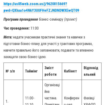
https://us05web.zoom.us/j/9620815669?
pwd=QXhxa1o4NkY3UUFHeFZJNDNDWXEwQT09
Програма п
роведення
бізнес-семінару
(проект)
Час проведення:
11:00
Мета:
надати учасникам практичні знання та навички з
підготовки бізнес-плану для участі у грантових програмах,
навчити правильно його заповнювати, подавати та впевнено
захищати свою бізнес-ідею.
Зміст
Відповід
№ з/п
Таймінг
Кабінет
роботи
альний
Організаці
йна
11.00-
частина.
Конферен
Фахівці
1.
11.10
Привітанн
ц-зал
ХРФПП