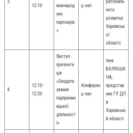
3.
регіональ
12.10
міжнарод
ц-зал
ного
них
розвитку
партнерів
Харківськ
»
ої
області.
Виступ-
Інна
презента
БЄЛКІШИ
ція
НА,
«Оподатк
12.10-
Конферен
представ
4.
ування
12.20
ц-зал
ник ГУ ДП
підприємн
в
ицької
Харківські
діяльност
й області
і»