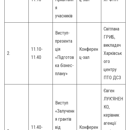
я
учасників
Світлана
Виступ-
ГРИБ,
презента
викладач
11.10-
ція
Конферен
2.
Харківськ
11.40
«Підготов
ц-зал
ого
ка бізнес-
центру
плану»
ПТО ДСЗ
Євген
ЛУК’ЯНЕН
Виступ
КО,
«Залученн
керівник
я грантів
агенції
11.40-
від
Конферен