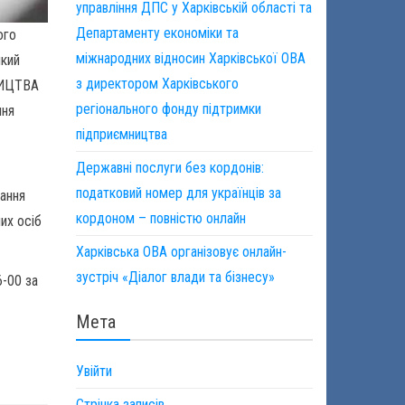
управління ДПС у Харківській області та
Департаменту економіки та
ого
міжнародних відносин Харківської ОВА
кий
з директором Харківського
НИЦТВА
регіонального фонду підтримки
ння
підприємництва
Державні послуги без кордонів:
податковий номер для українців за
вання
кордоном – повністю онлайн
них осіб
Харківська ОВА організовує онлайн-
зустріч «Діалог влади та бізнесу»
6-00 за
Мета
Увійти
Стрічка записів