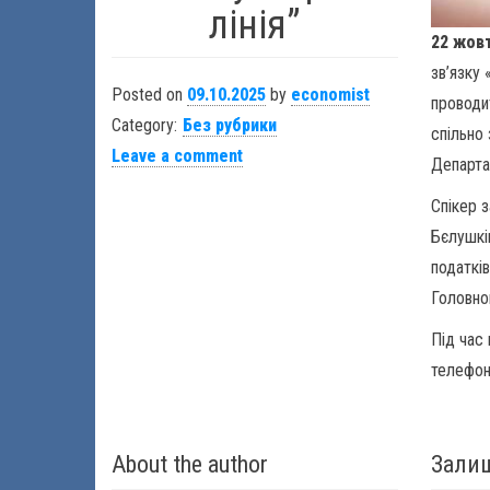
лінія”
22 жовт
зв’язку 
Posted on
09.10.2025
by
economist
провод
Category:
Без рубрики
спільно
Leave a comment
Департа
Спікер з
Бєлушкі
податків
Головно
Під час
телефон
About the author
Залиш