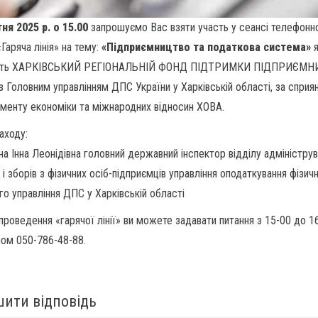
ня 2025 р. о 15.00
запрошуємо Вас взяти участь у сеансі телефонн
«Гаряча лінія» на тему:
«Підприємництво та податкова система»
я
ить ХАРКІВСЬКИЙ РЕГІОНАЛЬНІЙ ФОНД ПІДТРИМКИ ПІДПРИЄМ
 з Головним управлінням ДПС України у Харківській області, за сприя
менту економіки та міжнародних відносин ХОВА.
аходу:
на Інна Леонідівна головний державний інспектор відділу адміністру
 і зборів з фізичних осіб-підприємців управління оподаткування фізич
го управління ДПС у Харківській області
 проведення «гарячої лінії» ви можете задавати питання з 15-00 до 1
ом 050-786-48-88.
ити відповідь