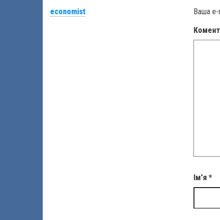
economist
Ваша e-
Комен
Ім'я
*