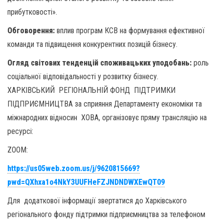
прибутковості».
Обговорення:
вплив програм КСВ на формування ефективної
команди та підвищення конкурентних позицій бізнесу.
Огляд світових тенденцій споживацьких уподобань:
роль
соціальної відповідальності у розвитку бізнесу.
ХАРКІВСЬКИЙ РЕГІОНАЛЬНІЙ ФОНД ПІДТРИМКИ
ПІДПРИЄМНИЦТВА за сприяння Департаменту економіки та
міжнародних відносин ХОВА, організовує пряму трансляцію на
ресурсі:
ZOOM:
https://us05web.zoom.us/j/9620815669?
pwd=QXhxa1o4NkY3UUFHeFZJNDNDWXEwQT09
Для додаткової інформації звертатися до Харківського
регіонального фонду підтримки підприємництва за телефоном