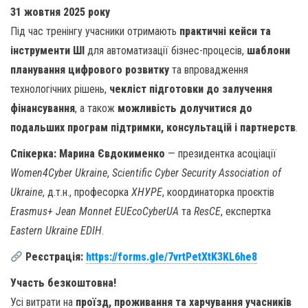
31 жовтня 2025 року
Під час тренінгу учасники отримають
практичні кейси та
інструменти ШІ
для автоматизації бізнес-процесів,
шаблони
планування цифрового розвитку
та впровадження
технологічних рішень,
чекліст підготовки до залучення
фінансування
, а також
можливість долучитися до
подальших програм підтримки, консультацій і партнерств
.
Спікерка:
Марина Євдокименко
— президентка асоціації
Women4Cyber Ukraine
,
Scientific Cyber Security Association of
Ukraine
, д.т.н., професорка
ХНУРЕ
, координаторка проєктів
Erasmus+ Jean Monnet EUEcoCyberUA
та
ResCE
, експертка
Eastern Ukraine EDIH
.
Реєстрація:
https://forms.gle/7vrtPetXtK3KL6he8
Участь безкоштовна!
Усі витрати на
проїзд, проживання та харчування учасників