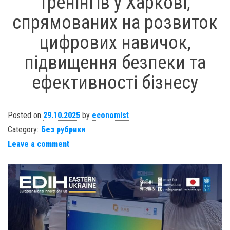
тренінгів у Харкові,
спрямованих на розвиток
цифрових навичок,
підвищення безпеки та
ефективності бізнесу
Posted on
29.10.2025
by
economist
Category:
Без рубрики
Leave a comment