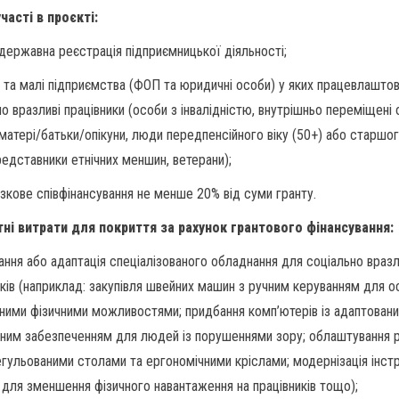
часті в проєкті:
 державна реєстрація підприємницької діяльності;
- та малі підприємства (ФОП та юридичні особи) у яких працевлаштов
о вразливі працівники (особи з інвалідністю, внутрішньо переміщені 
 матері/батьки/опікуни, люди передпенсійного віку (50+) або старшог
редставники етнічних меншин, ветерани);
язкове співфінансування не менше 20% від суми гранту.
ні витрати для покриття за рахунок грантового фінансування:
ання або адаптація спеціалізованого обладнання для соціально враз
иків (наприклад: закупівля швейних машин з ручним керуванням для ос
ими фізичними можливостями; придбання комп’ютерів із адаптован
ним забезпеченням для людей із порушеннями зору; облаштування 
егульованими столами та ергономічними кріслами; модернізація інст
ки для зменшення фізичного навантаження на працівників тощо);