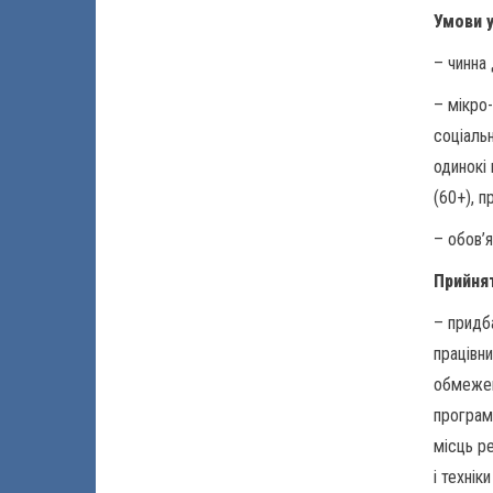
Умови у
– чинна
– мікро
соціальн
одинокі
(60+), п
– обов’
Прийнят
– придб
працівн
обмежен
програм
місць р
і техні