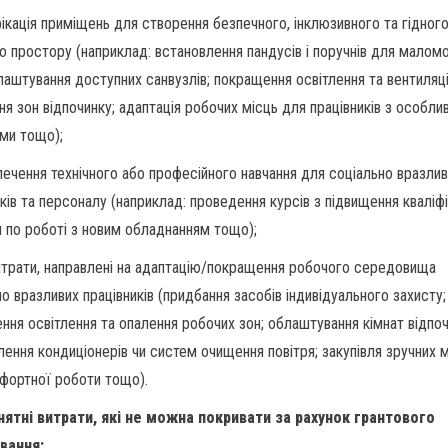
ікація приміщень для створення безпечного, інклюзивного та гідног
о простору (наприклад: встановлення пандусів і поручнів для малом
блаштування доступних санвузлів; покращення освітлення та вентиляці
ня зон відпочинку; адаптація робочих місць для працівників з особли
ми тощо);
печення технічного або професійного навчання для соціально вразли
ків та персоналу (наприклад: проведення курсів з підвищення кваліфі
я по роботі з новим обладнанням тощо);
витрати, направлені на адаптацію/покращення робочого середовища
о вразливих працівників (придбання засобів індивідуального захисту;
ння освітлення та опалення робочих зон; облаштування кімнат відпоч
лення кондиціонерів чи систем очищення повітря; закупівля зручних 
фортної роботи тощо).
ятні витрати, які не можна покривати за рахунок грантового
вання: