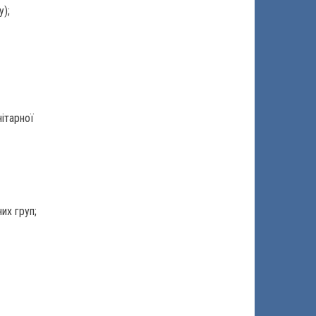
у);
нітарної
них груп;