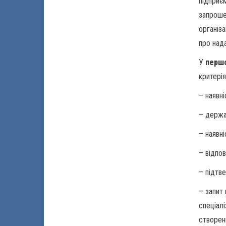
підприє
запрошен
організ
про над
У
перш
критері
– наявні
– держа
– наявні
– відпо
– підтв
– запит
спеціал
створен