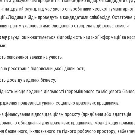
мств з урахуванням пріоритетів. Попередньо відібрані кандидати буд
і на другий раунд, під час якого співробітники чеської гуманітарної
ації «Людина в біді» проведуть з кандидатами співбесіду. Остаточне
ання гранту ухвалюватиме спеціально створена відбіркова комісія.
ому
раунді оцінюватиметься відповідність наданої інформації за на
ями:
сть заповненої заявки на участь;
вна реєстрація підприємницької діяльності;
сть досвіду ведення бізнесу;
відність місця ведення діяльності (переміщеного та місцевого бізнес
ердження працевлаштування соціально вразливих працівників;
 на фінансування відповідає цілям проєкту (придбання або адаптація
ізованого обладнання для вразливих працівників; модифікація приміщ
ня безпечного, інклюзивного та гідного робочого простору; забезпе