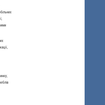
о
обільних
ї;
вими
вих
кації,
инку;
меблів