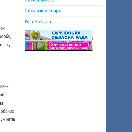
Стрічка коментарів
WordPress.org
ані
особи,
о віку
ливих
іб з
им
робочих
рументів