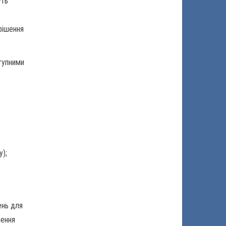
уть
 рішення
ступними
у);
ень для
чення