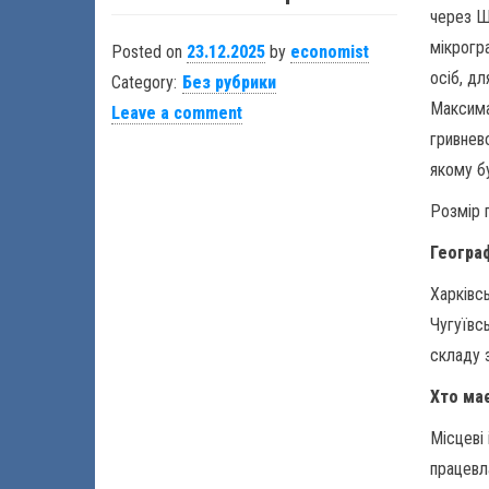
через Ш
мікрогр
Posted on
23.12.2025
by
economist
осіб, дл
Category:
Без рубрики
Максима
Leave a comment
гривнев
якому б
Розмір 
Географ
Харківс
Чугуївс
складу 
Хто має
Місцеві 
працевл