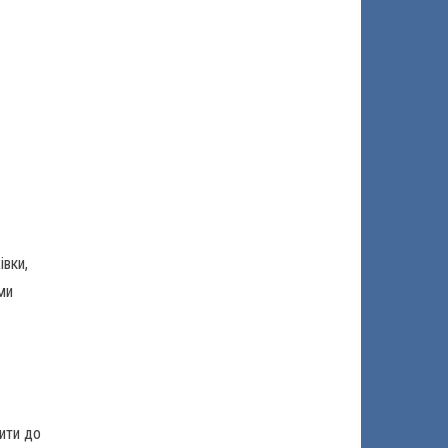
івки,
ми
пити до