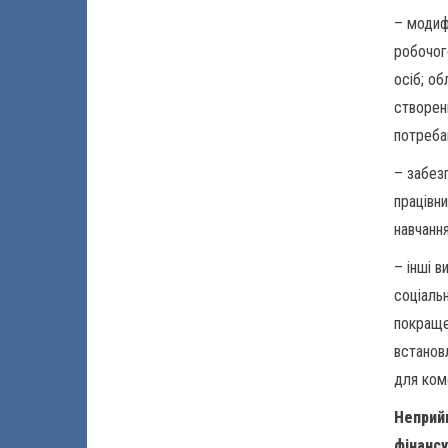
– модиф
робочог
осіб; о
створен
потреба
– забез
працівни
навчанн
– інші 
соціальн
покраще
встанов
для ком
Неприйн
фінансу