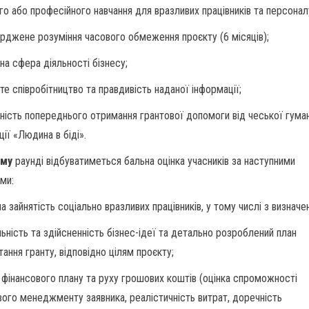
ого або професійного навчання для вразливих працівників та персонал
ерджене розуміння часового обмеження проєкту (6 місяців);
на сфера діяльності бізнесу;
те співробітництво та правдивість наданої інформації;
тність попереднього отримання грантової допомоги від чеської гума
ції «Людина в біді».
ому
раунді відбуватиметься бальна оцінка учасників за наступними
ями:
а зайнятість соціально вразливих працівників, у тому числі з визначе
льність та здійсненність бізнес-ідеї та детально розроблений план
ання гранту, відповідно цілям проєкту;
з фінансового плану та руху грошових коштів (оцінка спроможності
вого менеджменту заявника, реалістичність витрат, доречність