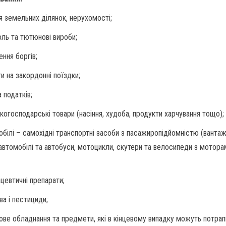
ля земельних ділянок, нерухомості;
оль та тютюнові вироби;
ення боргів;
и на закордонні поїздки;
 податків;
ькогосподарські товари (насіння, худоба, продукти харчування тощо);
обілі – самохідні транспортні засоби з пасажиропідйомністю (вантаж
 автомобілі та автобуси, мотоцикли, скутери та велосипеди з мотора
цевтичні препарати;
ва і пестициди;
кове обладнання та предмети, які в кінцевому випадку можуть потра