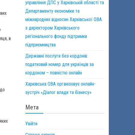
управління ДПС у Харківській області та
Департаменту економіки та
ивих
міжнародних відносин Харківської ОВА
з директором Харківського
у
регіонального фонду підтримки
яця, в
підприємництва
Державні послуги без кордонів:
податковий номер для українців за
кордоном – повністю онлайн
,
Харківська ОВА організовує онлайн-
 до
зустріч «Діалог влади та бізнесу»
Мета
яких
Увійти
Стрічка записів