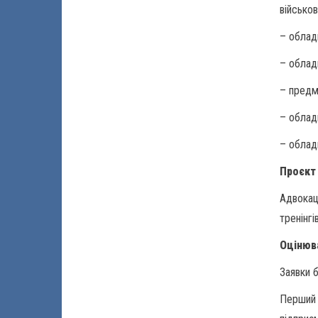
військов
– облад
– облад
– предм
– обладн
– облад
Проєкт
Адвокаці
тренінгі
Оцінюв
Заявки б
Перший 