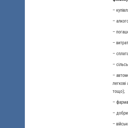
– купів
– алког
– погаш
– витрат
– сплата
– сільс
– автом
легкові
тощо);
– фарма
– добри
– війсь