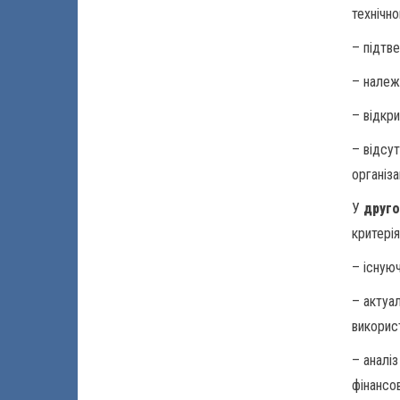
технічн
– підтв
– належ
– відкри
– відсу
організа
У
друг
критері
– існуюч
– актуа
використ
– аналі
фінансо