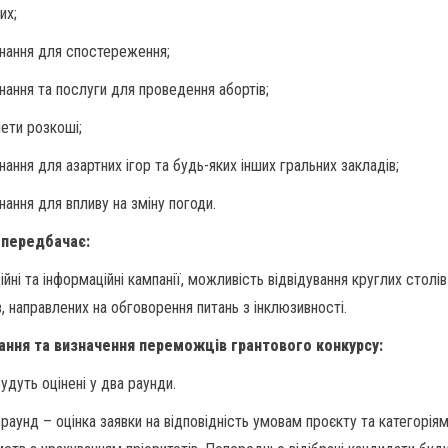
их;
нання для спостереження;
нання та послуги для проведення абортів;
ети розкоші;
ання для азартних ігор та будь-яких інших гральних закладів;
нання для впливу на зміну погоди.
 передбачає:
йні та інформаційні кампанії, можливість відвідування круглих столів
в, направлених на обговорення питань з інклюзивності.
ання та визначення переможців грантового конкурсу:
удуть оцінені у два раунди.
раунд – оцінка заявки на відповідність умовам проєкту та категорія