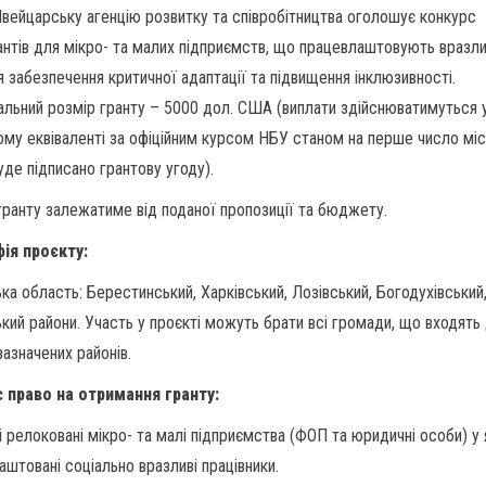
вейцарську агенцію розвитку та співробітництва оголошує конкурс
антів для мікро- та малих підприємств, що працевлаштовують вразл
я забезпечення критичної адаптації та підвищення інклюзивності.
льний розмір гранту – 5000 дол. США (виплати здійснюватимуться 
ому еквіваленті за офіційним курсом НБУ станом на перше число міс
уде підписано грантову угоду).
гранту залежатиме від поданої пропозиції та бюджету.
ія проєкту:
ька область: Берестинський, Харківський, Лозівський, Богодухівський
ький райони. Участь у проєкті можуть брати всі громади, що входять
зазначених районів.
 право на отримання гранту:
і релоковані мікро- та малі підприємства (ФОП та юридичні особи) у 
аштовані соціально вразливі працівники.