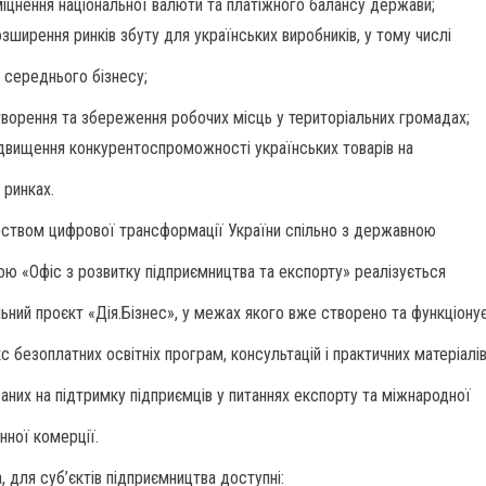
міцнення національної валюти та платіжного балансу держави;
зширення ринків збуту для українських виробників, у тому числі
і середнього бізнесу;
творення та збереження робочих місць у територіальних громадах;
ідвищення конкурентоспроможності українських товарів на
 ринках.
рством цифрової трансформації України спільно з державною
ою «Офіс з розвитку підприємництва та експорту» реалізується
льний проєкт «Дія.Бізнес», у межах якого вже створено та функціону
 безоплатних освітніх програм, консультацій і практичних матеріалів
аних на підтримку підприємців у питаннях експорту та міжнародної
нної комерції.
, для суб’єктів підприємництва доступні: