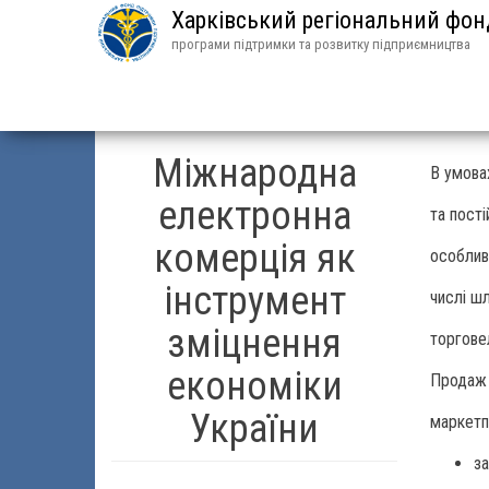
Харківський регіональний фо
програми підтримки та розвитку підприємництва
Міжнародна
В умова
електронна
та пост
комерція як
особлив
інструмент
числі ш
зміцнення
торговел
економіки
Продаж 
України
маркетп
з