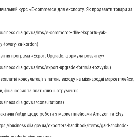
авчальний курс «E-commerce для експорту. Як продавати товари за
»
/business.diia.gov.ua/lms/e-commerce-dlia-eksportu-yak-
y-tovary-za-kordon)
світня програма «Export Upgrade: формула розвитку»
/business.diia.gov.ua/lms/export-upgrade-formula-rozvytku)
езоплатні консультації з питань виходу на міжнародні маркетплейси,
и, фінансових та платіжних інструментів:
/business.diia.gov.ua/consultations)
рактичні ґайди щодо роботи з маркетплейсами Amazon та Etsy:
tps://business.diia.gov.ua/exporters-handbook/items/gaid-shchodo-