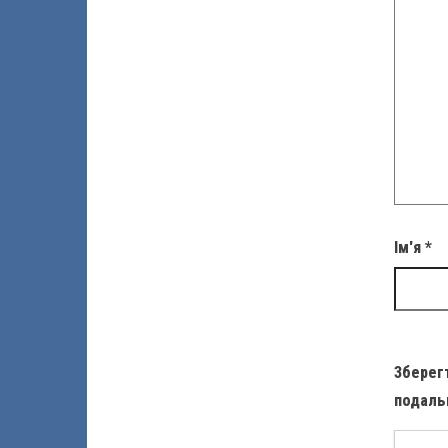
Ім'я
*
Зберегт
подаль