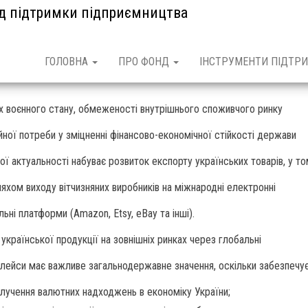
нд підтримки підприємництва
ГОЛОВНА
ПРО ФОНД
ІНСТРУМЕНТИ ПІДТРИ
х воєнного стану, обмеженості внутрішнього споживчого ринку
ійної потреби у зміцненні фінансово-економічної стійкості держави
ої актуальності набуває розвиток експорту українських товарів, у т
ляхом виходу вітчизняних виробників на міжнародні електронні
ьні платформи (Amazon, Etsy, eBay та інші).
української продукції на зовнішніх ринках через глобальні
лейси має важливе загальнодержавне значення, оскільки забезпечує
алучення валютних надходжень в економіку України;