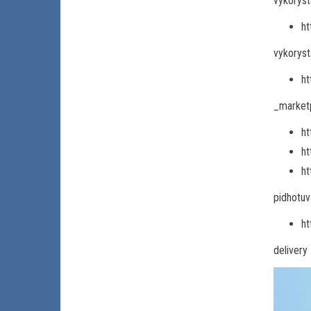
vykoryst
ht
vykoryst
ht
_market
ht
ht
ht
pidhotuv
ht
delivery