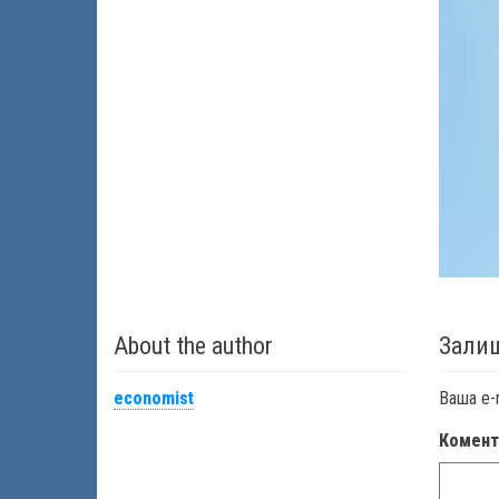
About the author
Залиш
economist
Ваша e-
Комен