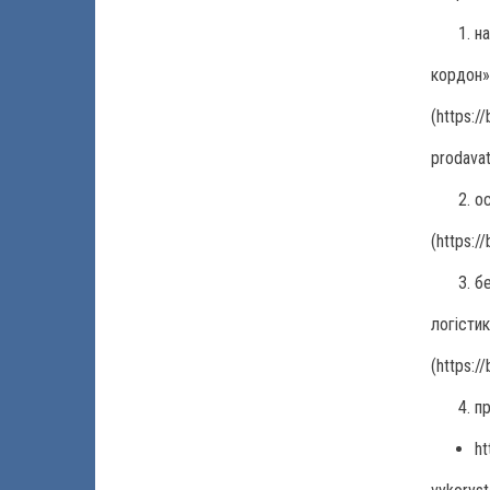
н
кордон
(https:/
prodavat
о
(https:/
б
логістик
(https:/
п
ht