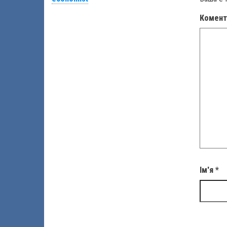
Комен
Ім'я
*