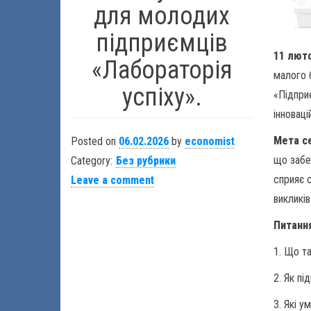
для молодих
підприємців
11 лют
«Лабораторія
малого 
успіху».
«Підпри
інновац
Мета с
Posted on
06.02.2026
by
economist
що забе
Category:
Без рубрики
сприяє 
Leave a comment
викликів
Питанн
1. Що та
2. Як пі
3. Які у