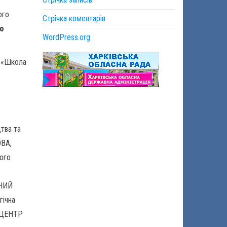
ого
Стрічка коментарів
о
WordPress.org
и «Школа
1
тва та
ОВА,
кого
ЧНИЙ
гічна
 ЦЕНТР