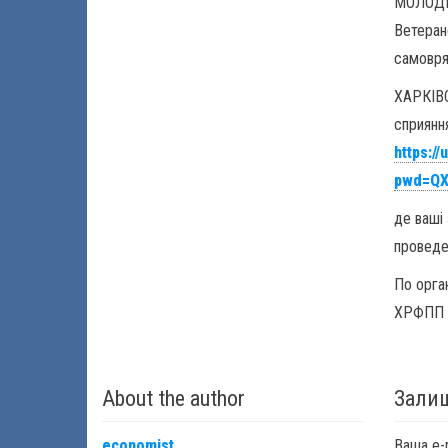
МОЛОДІ»
Ветеран
самовря
ХАРКІВ
сприянн
https:/
pwd=Q
де ваші
проведе
По орга
ХРФПП
About the author
Залиш
economist
Ваша e-