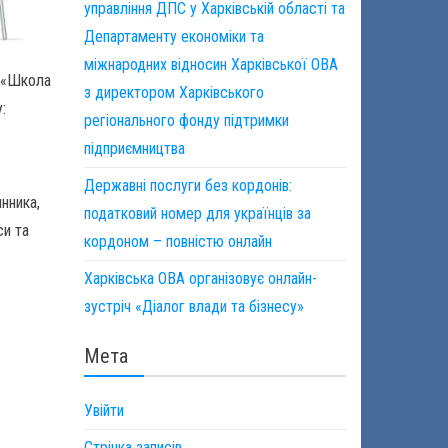
управління ДПС у Харківській області та
Департаменту економіки та
міжнародних відносин Харківської ОВА
и «Школа
з директором Харківського
:
регіонального фонду підтримки
підприємництва
Державні послуги без кордонів:
нника,
податковий номер для українців за
си та
кордоном – повністю онлайн
х
Харківська ОВА організовує онлайн-
зустріч «Діалог влади та бізнесу»
Мета
Увійти
Стрічка записів