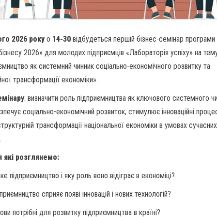
ого 2026 року
о
14-30
відбудеться першій бізнес-семінар програм
бізнесу 2026» для молодих підприємців «Лабораторія успіху» на тему
ємництво як системний чинник соціально-економічного розвитку та
ійної трансформації економіки».
емінару
: визначити роль підприємництва як ключового системного чи
зпечує соціально-економічний розвиток, стимулює інноваційні проце
структурній трансформації національної економіки в умовах сучасни
.
я які розглянемо:
ке підприємництво і яку роль воно відіграє в економіці?
дприємництво сприяє появі інновацій і нових технологій?
мови потрібні для розвитку підприємництва в країні?