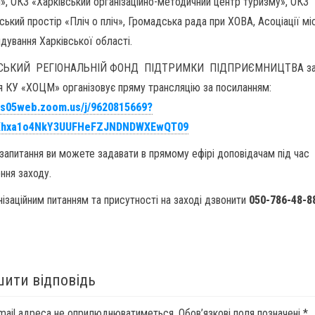
, ОКЗ «Харківський організаційно-методичний центр туризму», ОКЗ
ський простір «Пліч о пліч», Громадська рада при ХОВА, Асоціації м
дування Харківської області.
СЬКИЙ РЕГІОНАЛЬНІЙ ФОНД ПІДТРИМКИ ПІДПРИЄМНИЦТВА з
я КУ «ХОЦМ» організовує пряму трансляцію за посиланням:
/us05web.zoom.us/j/9620815669?
Xhxa1o4NkY3UUFHeFZJNDNDWXEwQT09
 запитання ви можете задавати в прямому ефірі доповідачам під час
ння заходу.
нізаційним питанням та присутності на заході дзвонити
050-786-48-8
ити відповідь
mail адреса не оприлюднюватиметься.
Обов’язкові поля позначені
*