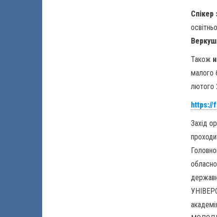
Спікер 
освітньо
Веркуш
Також
н
малого 
лютого 
https:
Захід о
проходи
Головно
обласно
держав
УНІВЕРС
академія