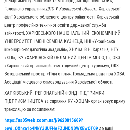
Департаменту економіки та міжнародних відносин ХОВА,
Головного управління
ДПС У Харківській області,
Харківської
філії Харківського обласного центру зайнятості, Харківський
центр професійно-технічної освіти державної служби
зайнятості, ХАРКІВСЬКОГО НАЦІОНАЛЬНИЙ ЕКОНОМІЧНИЙ
УНІВЕРСИТЕТ ІМЕНІ СЕМЕНА КУЗНЕЦЯ, ННІ «Українська
інженерно-педагогічна академія», ХНУ ім. В.Н. Каразіна, НТУ
«ХПІ», КУ «ХАРКІВСЬКІЙ ОБЛАСНИЙ ЦЕНТР МОЛОДІ», ОКЗ
«Харківський організаційно-методичний центр туризму», ОКЗ
Ветеранський простір «Пліч о пліч», Громадська рада при ХОВА,
Асоціації місцевого самоврядування Харківської області.
ХАРКІВСЬКИЙ РЕГІОНАЛЬНІЙ ФОНД ПІДТРИМКИ
ПІДПРИЄМНИЦТВА за сприяння КУ «ХОЦМ» організовує пряму
трансляцію за посиланням:
https://us05web.zoom.us/j/9620815669?
pwd=QXhxa1o4NkY3UUFHeFZJNDNDWXEwQT09
де ваші