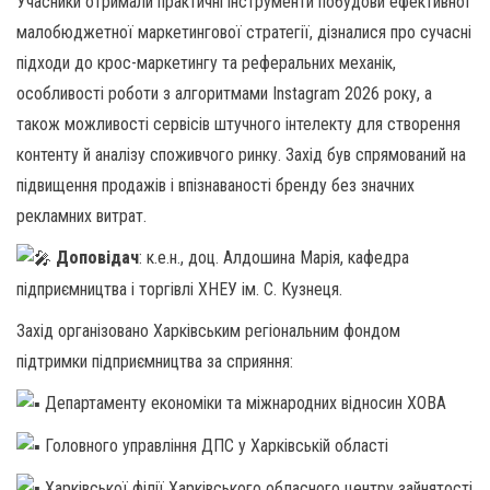
Учасники отримали практичні інструменти побудови ефективної
малобюджетної маркетингової стратегії, дізналися про сучасні
підходи до крос-маркетингу та реферальних механік,
особливості роботи з алгоритмами Instagram 2026 року, а
також можливості сервісів штучного інтелекту для створення
контенту й аналізу споживчого ринку. Захід був спрямований на
підвищення продажів і впізнаваності бренду без значних
рекламних витрат.
Доповідач
: к.е.н., доц. Алдошина Марія, кафедра
підприємництва і торгівлі ХНЕУ ім. С. Кузнеця.
Захід організовано Харківським регіональним фондом
підтримки підприємництва за сприяння:
Департаменту економіки та міжнародних відносин ХОВА
Головного управління ДПС у Харківській області
Харківської філії Харківського обласного центру зайнятості