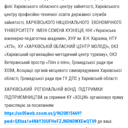
філії Харківського обласного центру зайнятості, Харківського
центру професійно-технічної освіти державної служби
зайнятості, ХАРКІВСЬКОГО НАЦІОНАЛЬНОГО ЕКОНОМІЧНОГО
УНІВЕРСИТЕТУ ІМЕНІ СЕМЕНА КУЗНЕЦЯ, ННІ «Українська
інженерно-педагогічна академія», ХНУ ім. В.Н. Каразіна, НТУ
«ХПІ», КУ «ХАРКІВСЬКІЙ ОБЛАСНИЙ ЦЕНТР МОЛОДІ», ОКЗ
«Харківський організаційно-методичний центр туризму», ОКЗ
Ветеранський простір «Пліч о пліч», Громадської ради при
ХОВА, Асоціації органів місцевого самоврядування Харківської
області, Громадської ради при ГУ ДПС у Харківській області.
ХАРКІВСЬКИЙ РЕГІОНАЛЬНІЙ ФОНД ПІДТРИМКИ
ПІДПРИЄМНИЦТВА за сприяння КУ «ХОЦМ» організовує пряму
трансляцію за посиланням:
https://us05web.zoom.us/j/9620815669?
pwd=QXhxa1o4NkY3UUFHeFZJNDNDWXEwQT09
де ваші