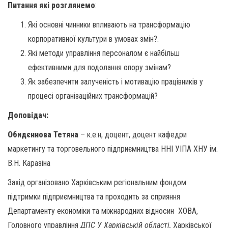
Питання
які розглянемо
:
Які основні чинники впливають на трансформацію
корпоративної культури в умовах змін?.
Які методи управління персоналом є найбільш
ефективними для подолання опору змінам?
Як забезпечити залученість і мотивацію працівників у
процесі організаційних трансформацій?
Доповідач:
Обидєннова Тетяна
– к.е.н, доцент, доцент кафедри
маркетингу та торговельного підприємництва ННІ УІПА ХНУ ім.
В.Н. Каразіна
Захід організовано Харківським регіональним фондом
підтримки підприємництва та проходить за сприяння
Департаменту економіки та міжнародних відносин ХОВА,
Головного управління
ДПС У Харківській області,
Харківської