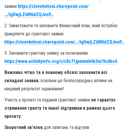
заявки
https://clovekvtisni.sharepoint.com/
…/IgDwjLZ6RNdZQJvoP…
2. Завантажити та заповнити Фінансовий план, який потрібно
прикріпити до грантової заявки
https://clovekvtisni.sharepoint.com/…/IgDwjLZ6RNdZQJvoP…
3. Заповнити грантову заявку за посиланням
https://www.activityinfo.org/c/c8c71jpmmxh4k3ni/9cdbc6
Важливо чітко та в повному обсязі заповнити всі
складові заявки
, оскільки це безпосередньо вплине на
кінцевий результат оцінювання!
Участь у проєкті та подання грантової заявки
не гарантує
отримання гранту та іншої підтримки в рамках цього
проєкту
.
Зворотний зв’язок
для запитань та відгуків