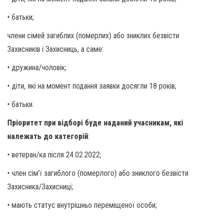
• батьки;
члени сімей загиблих (померлих) або зниклих безвісти
Захисників і Захисниць, а саме:
• дружина/чоловік;
• діти, які на момент подання заявки досягли 18 років;
• батьки.
Пріоритет при відборі буде наданий учасникам, які
належать до категорій
:
• ветеран/ка після 24.02.2022;
• член сім’ї загиблого (померлого) або зниклого безвісти
Захисника/Захисниці;
• мають статус внутрішньо переміщеної особи;