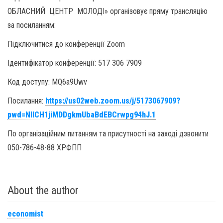
ОБЛАСНИЙ ЦЕНТР МОЛОДІ» організовує пряму трансляцію
за посиланням:
Підключитися до конференції Zoom
Ідентифікатор конференції: 517 306 7909
Код доступу: MQ6a9Uwv
Посилання:
https://us02web.zoom.us/j/5173067909?
pwd=NIICH1jiMDDgkmUbaBdEBCrwpg94hJ.1
По організаційним питанням та присутності на заході дзвонити
050-786-48-88 ХРФПП
About the author
economist