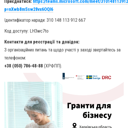
Приєднатися
:
https://teams.microsoft.com/meet/31014811391
p=nXwb8mSsw28vx6OQI6
Ідентифікатор наради: 310 148 113 912 667
Код доступу: LH3wc7to
Контакти для реєстрації та довідок:
З організаційних питань та щодо участі у заході звертайтесь за
телефоном:
+38 (050) 786-48-88
(ХРФПП).