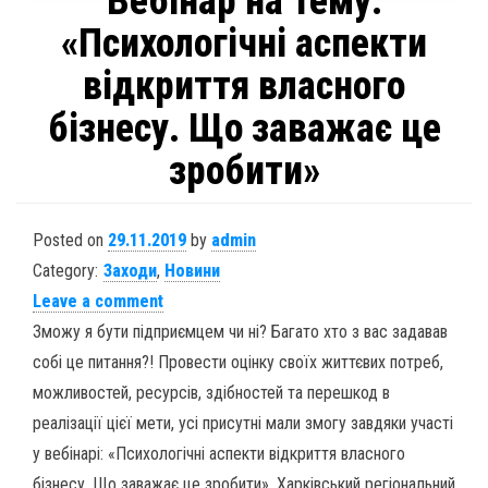
Вебінар на тему:
«Психологічні аспекти
відкриття власного
бізнесу. Що заважає це
зробити»
Posted on
29.11.2019
by
admin
Category:
Заходи
,
Новини
Leave a comment
Зможу я бути підприємцем чи ні? Багато хто з вас задавав
собі це питання?! Провести оцінку своїх життєвих потреб,
можливостей, ресурсів, здібностей та перешкод в
реалізації цієї мети, усі присутні мали змогу завдяки участі
у вебінарі: «Психологічні аспекти відкриття власного
бізнесу. Що заважає це зробити». Харківський регіональний